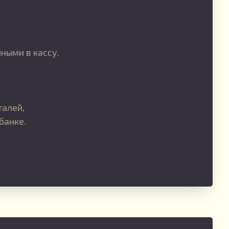
ными в кассу.
талей,
банке.