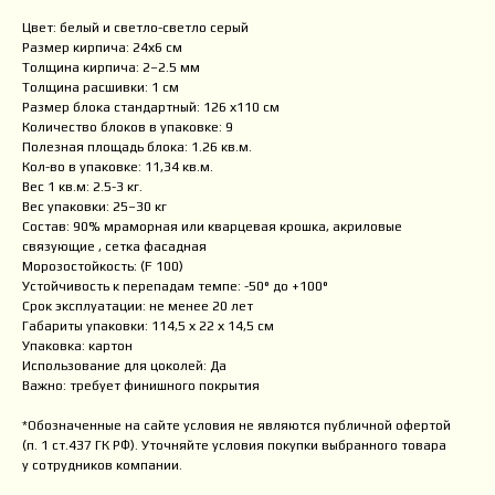
Цвет: белый и светло-светло серый
Размер кирпича: 24х6 см
Толщина кирпича: 2–2.5 мм
Толщина расшивки: 1 см
Размер блока стандартный: 126 х110 см
Количество блоков в упаковке: 9
Полезная площадь блока: 1.26 кв.м.
Кол-во в упаковке: 11,34 кв.м.
Вес 1 кв.м: 2.5-3 кг.
Вес упаковки: 25–30 кг
Состав: 90% мраморная или кварцевая крошка, акриловые
связующие , сетка фасадная
Морозостойкость: (F 100)
Устойчивость к перепадам темпе: -50° до +100°
Срок эксплуатации: не менее 20 лет
Габариты упаковки: 114,5 х 22 х 14,5 см
Упаковка: картон
Использование для цоколей: Да
Важно: требует финишного покрытия
*Обозначенные на сайте условия не являются публичной офертой
(п. 1 ст.437 ГК РФ). Уточняйте условия покупки выбранного товара
у сотрудников компании.