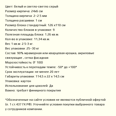
Цвет: белый и светло-светло серый
Размер кирпича: 24х6 см
Толщина кирпича: 2–2.5 мм
Толщина расшивки: 1 см
Размер блока стандартный: 126 х110 см
Количество блоков в упаковке: 9
Полезная площадь блока: 1.26 кв.м.
Кол-во в упаковке: 11,34 кв.м.
Вес 1 кв.м: 2.5-3 кг.
Вес упаковки: 25–30 кг
Состав: 90% мраморная или кварцевая крошка, акриловые
связующие , сетка фасадная
Морозостойкость: (F 100)
Устойчивость к перепадам темпе: -50° до +100°
Срок эксплуатации: не менее 20 лет
Габариты упаковки: 114,5 х 22 х 14,5 см
Упаковка: картон
Использование для цоколей: Да
Важно: требует финишного покрытия
*Обозначенные на сайте условия не являются публичной офертой
(п. 1 ст.437 ГК РФ). Уточняйте условия покупки выбранного товара
у сотрудников компании.